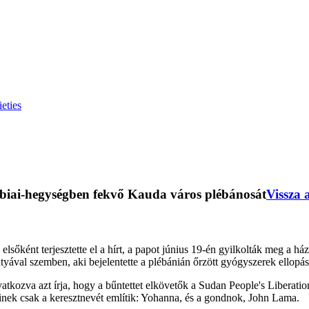
eties
biai-hegységben fekvő Kauda város plébánosát
Vissza 
sőként terjesztette el a hírt, a papot június 19-én gyilkolták meg a há
yával szemben, aki bejelentette a plébánián őrzött gyógyszerek ellopásá
kozva azt írja, hogy a bűntettet elkövetők a Sudan People's Liberatio
 akinek csak a keresztnevét említik: Yohanna, és a gondnok, John Lama.