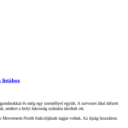
a listához
zgondnokkal és még egy személlyel együtt. A szevezet által idézett
t, amiket a helyi lakosság számára tároltak ott.
n Movement-North frakciójának tagjai voltak. Az újság hozzátesz