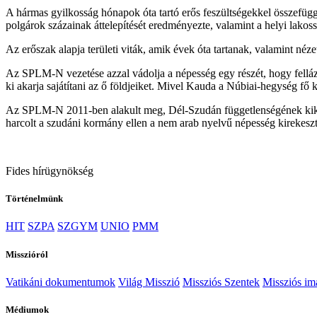
A hármas gyilkosság hónapok óta tartó erős feszültségekkel összefüg
polgárok százainak áttelepítését eredményezte, valamint a helyi lako
Az erőszak alapja területi viták, amik évek óta tartanak, valamint nézet
Az SPLM-N vezetése azzal vádolja a népesség egy részét, hogy felláza
ki akarja sajátítani az ő földjeiket. Mivel Kauda a Núbiai-hegység fő k
Az SPLM-N 2011-ben alakult meg, Dél-Szudán függetlenségének kikiál
harcolt a szudáni kormány ellen a nem arab nyelvű népesség kirekeszté
Fides hírügynökség
Történelmünk
HIT
SZPA
SZGYM
UNIO
PMM
Misszióról
Vatikáni dokumentumok
Világ Misszió
Missziós Szentek
Missziós i
Médiumok