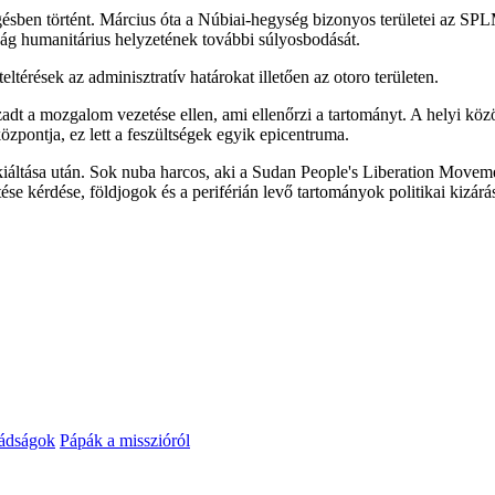
gésben történt. Március óta a Núbiai-hegység bizonyos területei az SP
sság humanitárius helyzetének további súlyosbodását.
eltérések az adminisztratív határokat illetően az otoro területen.
dt a mozgalom vezetése ellen, ami ellenőrzi a tartományt. A helyi köz
özpontja, ez lett a feszültségek egyik epicentruma.
tása után. Sok nuba harcos, aki a Sudan People's Liberation Movement
se kérdése, földjogok és a periférián levő tartományok politikai kizárás
mádságok
Pápák a misszióról