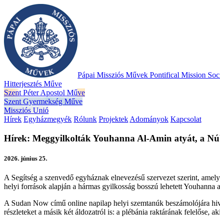
Pápai Missziós Művek
Pontifical Mission Soci
Hitterjesztés Műve
Szent Péter Apostol Műve
Szent Gyermekség Műve
Missziós Unió
Hírek
Egyházmegyék
Rólunk
Projektek
Adományok
Kapcsolat
Hírek: Meggyilkolták Youhanna Al-Amin atyát, a Nú
2026. június 25.
A Segítség a szenvedő egyháznak elnevezésű szervezet szerint, amely el
helyi források alapján a hármas gyilkosság bosszú lehetett Youhanna at
A Sudan Now című online napilap helyi szemtanúk beszámolójára hivat
részleteket a másik két áldozatról is: a plébánia raktárának felelőse,